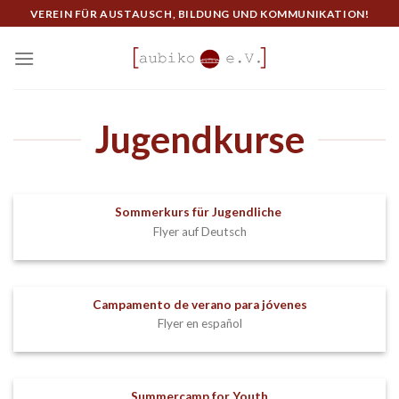
Skip
VEREIN FÜR AUSTAUSCH, BILDUNG UND KOMMUNIKATION!
to
content
Jugendkurse
Sommerkurs für Jugendliche
Flyer auf Deutsch
Campamento de verano para jóvenes
Flyer en español
Summercamp for Youth