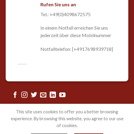
Rufen Sie uns an
Tel.: +49(0)4098672575
In einem Notfall erreichen Sie uns
jederzeit über diese Mobilnummer
Notfalltelefon: [+4917698939718]
This site uses cookies to offer you a better browsing
experience. By browsing this website, you agree to our use
HOME
CONTACT
DATENSCHUTZERKLÄRUNG
of cookies.
Copyright 2026 ©
Aubiko e.V.
Powered by
VoiceFork