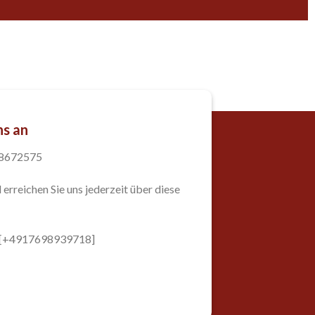
ns an
98672575
 erreichen Sie uns jederzeit über diese
: [+4917698939718]