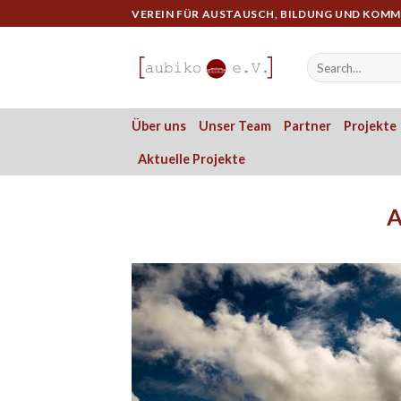
Skip
VEREIN FÜR AUSTAUSCH, BILDUNG UND KOM
to
content
Über uns
Unser Team
Partner
Projekte
Aktuelle Projekte
A