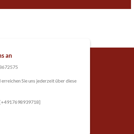
ns an
98672575
 erreichen Sie uns jederzeit über diese
: [+4917698939718]