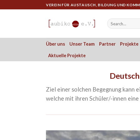
Skip
VEREIN FÜR AUSTAUSCH, BILDUNG UND KOM
to
content
Über uns
Unser Team
Partner
Projekte
Aktuelle Projekte
Deutsch
Ziel einer solchen Begegnung kann ei
welche mit ihren Schüler/-innen eine