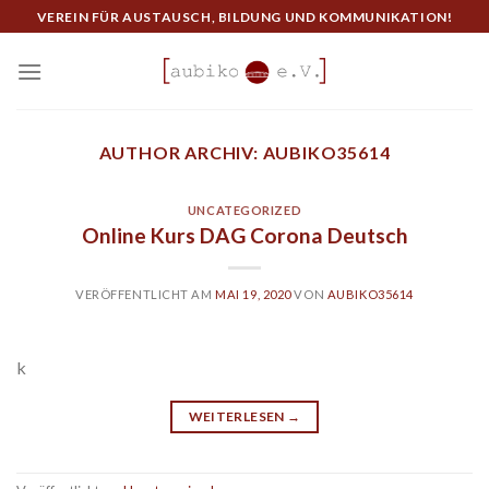
Skip
VEREIN FÜR AUSTAUSCH, BILDUNG UND KOMMUNIKATION!
to
content
AUTHOR ARCHIV:
AUBIKO35614
UNCATEGORIZED
Online Kurs DAG Corona Deutsch
VERÖFFENTLICHT AM
MAI 19, 2020
VON
AUBIKO35614
k
WEITERLESEN
→