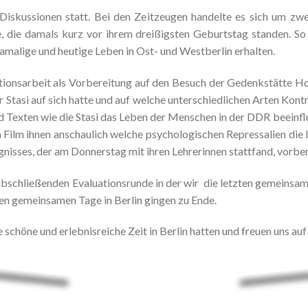
Diskussionen statt. Bei den Zeitzeugen handelte es sich um zw
, die damals kurz vor ihrem dreißigsten Geburtstag standen. So 
amalige und heutige Leben in Ost- und Westberlin erhalten.
tionsarbeit als Vorbereitung auf den Besuch der Gedenkstätte 
er Stasi auf sich hatte und auf welche unterschiedlichen Arten Kon
und Texten wie die Stasi das Leben der Menschen in der DDR beeinfl
lm ihnen anschaulich welche psychologischen Repressalien die I
isses, der am Donnerstag mit ihren Lehrerinnen stattfand, vorber
abschließenden Evaluationsrunde in der wir die letzten gemeinsam
en gemeinsamen Tage in Berlin gingen zu Ende.
 schöne und erlebnisreiche Zeit in Berlin hatten und freuen uns auf