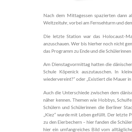
Nach dem Mittagessen spazierten dann al
Weltzeituhr, vorbei am Fernsehturm und dem
Die letzte Station war das Holocaust-Ma
anzuschauen. Wer bis hierher noch nicht 
das Programm zu Ende und die Schülerinnen u
Am Dienstagvormittag hatten die dänischen 
Schule Köpenick auszutauschen. In klein
wiedervereint?“ oder „Existiert die Mauer in
Auch die Unterschiede zwischen dem dänisch
näher kennen. Themen wie Hobbys, Schulfe
Schülern und Schülerinnen die Berliner Sta
„Kiez“ wurde mit Leben gefüllt. Der letz
zu den Eierbechern – hier fanden die Schüle
hier ein umfangreiches Bild vom alltäglic