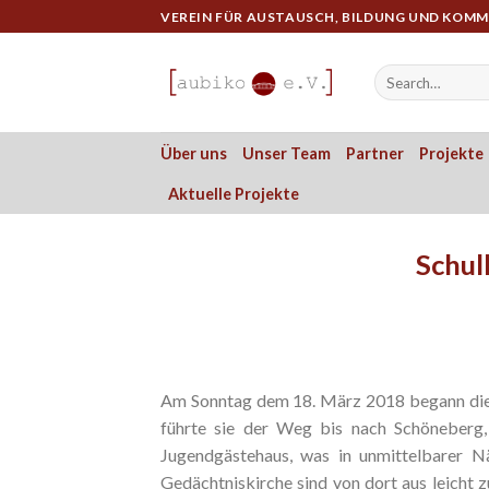
Skip
VEREIN FÜR AUSTAUSCH, BILDUNG UND KOM
to
content
Über uns
Unser Team
Partner
Projekte
Aktuelle Projekte
Schul
Am Sonntag dem 18. März 2018 begann die R
führte sie der Weg bis nach Schöneberg
Jugendgästehaus, was in unmittelbarer N
Gedächtniskirche sind von dort aus leicht z