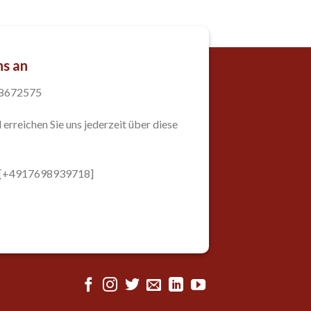
ns an
98672575
 erreichen Sie uns jederzeit über diese
: [+4917698939718]