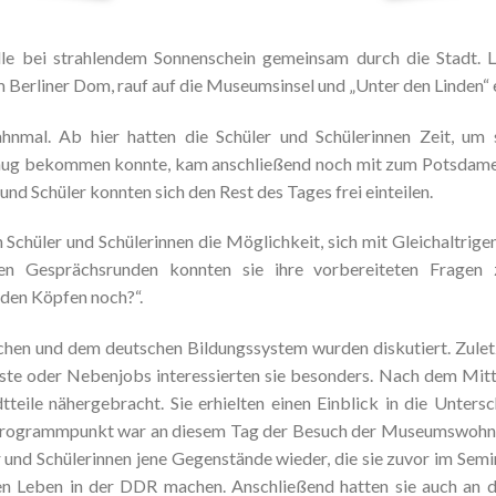
le bei strahlendem Sonnenschein gemeinsam durch die Stadt. L
 Berliner Dom, rauf auf die Museumsinsel und „Unter den Linden“
hnmal. Ab hier hatten die Schüler und Schülerinnen Zeit, um
genug bekommen konnte, kam anschließend noch mit zum Potsdamer
nd Schüler konnten sich den Rest des Tages frei einteilen.
Schüler und Schülerinnen die Möglichkeit, sich mit Gleichaltrige
en Gesprächsrunden konnten sie ihre vorbereiteten Fragen zu
 den Köpfen noch?“.
en und dem deutschen Bildungssystem wurden diskutiert. Zuletzt
ste oder Nebenjobs interessierten sie besonders. Nach dem Mitt
dtteile nähergebracht. Sie erhielten einen Einblick in die Unter
te Programmpunkt war an diesem Tag der Besuch der Museumswohn
r und Schülerinnen jene Gegenstände wieder, die sie zuvor im Sem
hen Leben in der DDR machen. Anschließend hatten sie auch an d