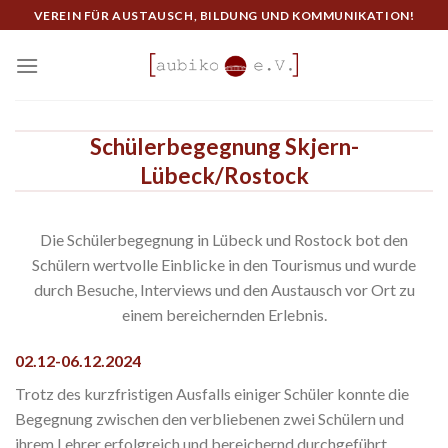
Skip
VEREIN FÜR AUSTAUSCH, BILDUNG UND KOMMUNIKATION!
to
content
Schülerbegegnung Skjern-
Lübeck/Rostock
Die Schülerbegegnung in Lübeck und Rostock bot den
Schülern wertvolle Einblicke in den Tourismus und wurde
durch Besuche, Interviews und den Austausch vor Ort zu
einem bereichernden Erlebnis.
02.12-06.12.2024
Trotz des kurzfristigen Ausfalls einiger Schüler konnte die
Begegnung zwischen den verbliebenen zwei Schülern und
ihrem Lehrer erfolgreich und bereichernd durchgeführt