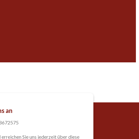
ns an
98672575
 erreichen Sie uns jederzeit über diese