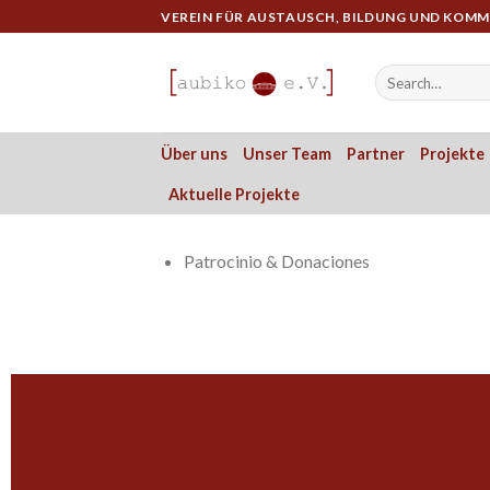
Skip
VEREIN FÜR AUSTAUSCH, BILDUNG UND KOM
to
content
Über uns
Unser Team
Partner
Projekte
Aktuelle Projekte
Patrocinio & Donaciones