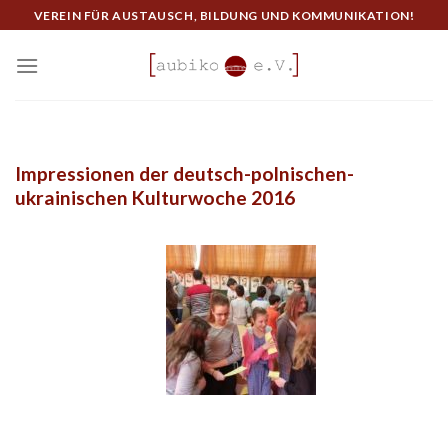
Skip
VEREIN FÜR AUSTAUSCH, BILDUNG UND KOMMUNIKATION!
to
content
Impressionen der deutsch-polnischen-
ukrainischen Kulturwoche 2016