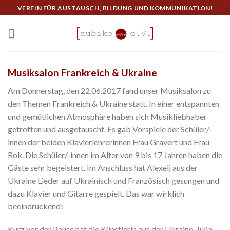
Skip
VEREIN FÜR AUSTAUSCH, BILDUNG UND KOMMUNIKATION!
to
content
Musiksalon Frankreich & Ukraine
Am Donnerstag, den 22.06.2017 fand unser Musiksalon zu
den Themen Frankreich & Ukraine statt. In einer entspannten
und gemütlichen Atmosphäre haben sich Musikliebhaber
getroffen und ausgetauscht. Es gab Vorspiele der Schüler/-
innen der beiden Klavierlehrerinnen Frau Gravert und Frau
Rok. Die Schüler/-innen im Alter von 9 bis 17 Jahren haben die
Gäste sehr begeistert. Im Anschluss hat Alexeij aus der
Ukraine Lieder auf Ukrainisch und Französisch gesungen und
dazu Klavier und Gitarre gespielt. Das war wirklich
beeindruckend!
Kurz vor der Pause hat die Künstlerin aus der Ukraine, Julia