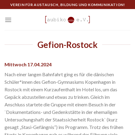
Skip
VEREIN FÜR AUSTAUSCH, BILDUNG UND KOMMUNIKATION!
to
content
Gefion-Rostock
Mittwoch 17.04.2024
Nach einer langen Bahnfahrt ging es für die dänischen
Schüler*innen des Gefion-Gymnasiums Kopenhagen in
Rostock mit einem Kurzaufenthalt im Hotel los, um das
Gepäck abzustellen und etwas zu trinken. Gleich im
Anschluss startete die Gruppe mit einem Besuch in der
`Dokumentations- und Gedenkstätte in der ehemaligen
Untersuchungshaft der Staatssicherheit Rostock` (kurz
gesagt „Stasi-Gefängnis“) ins Programm. Trotz des frühen
Starts in Kopenhagen gab es während der Führung viele