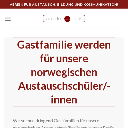
Skip
VEREIN FÜR AUSTAUSCH, BILDUNG UND KOMMUNIKATION!
to
content
Gastfamilie werden
für unsere
norwegischen
Austauschschüler/-
innen
Wir suchen dringend Gastfamilien für unsere
norwegischen Austauschschüler*innen in ganz Berlin