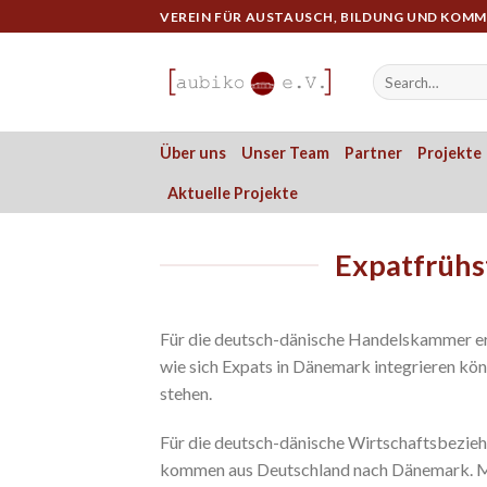
Skip
VEREIN FÜR AUSTAUSCH, BILDUNG UND KOM
to
content
Über uns
Unser Team
Partner
Projekte
Aktuelle Projekte
Expatfrühs
Für die deutsch-dänische Handelskammer er
wie sich Expats in Dänemark integrieren k
stehen.
Für die deutsch-dänische Wirtschaftsbeziehu
kommen aus Deutschland nach Dänemark. Mit 