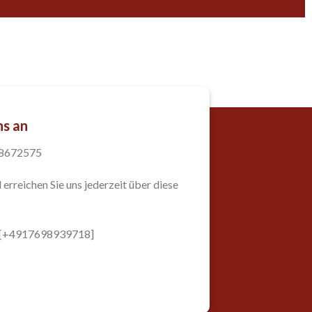
ns an
98672575
 erreichen Sie uns jederzeit über diese
: [+4917698939718]